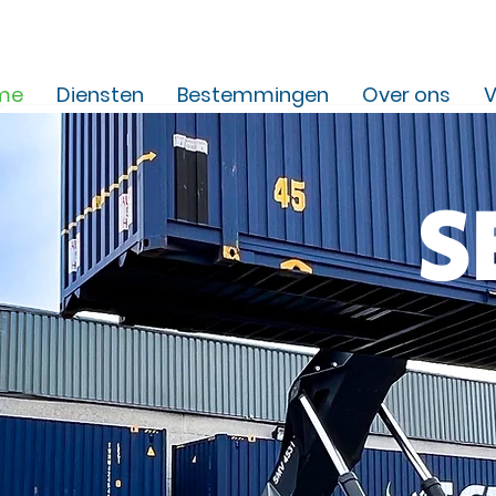
me
Diensten
Bestemmingen
Over ons
V
S