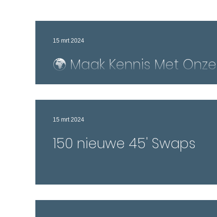
15 mrt 2024
🌍 Maak Kennis Met Onze
Nieuwe Intermodale Dien
Verbinding tussen Europ
15 mrt 2024
het Midden-Oosten 🚛🚆
150 nieuwe 45' Swaps