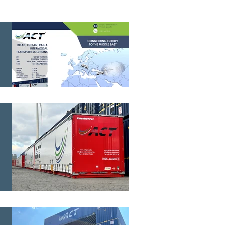
st:
a en
🚢