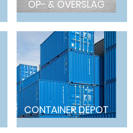
OP- & O
VERSLAG
CONTAINE
R DEPOT