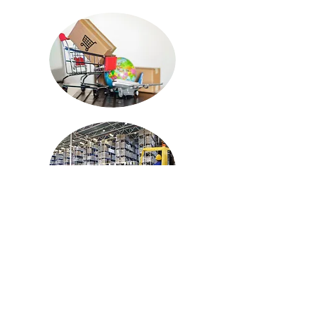
info@act-international.be
+32 3 541 73 00
Ma - Vrij : 08:00 - 20:00
Bellestraat 7