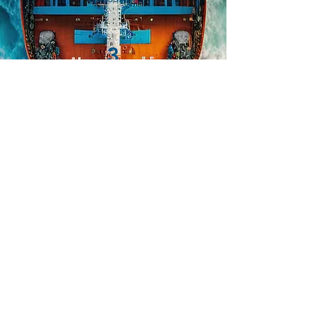
3
LUCHTVRACHT
Snel verzenden? Van klein tot groot,
van droog tot gekoeld. Ons team
experten staat klaar om te helpen en te
adviseren.
info@act-international.be
+32 3 541 73 00
Ma - Vrij : 08:00 - 20:00
Bellestraat 7
2030 Antwerpen