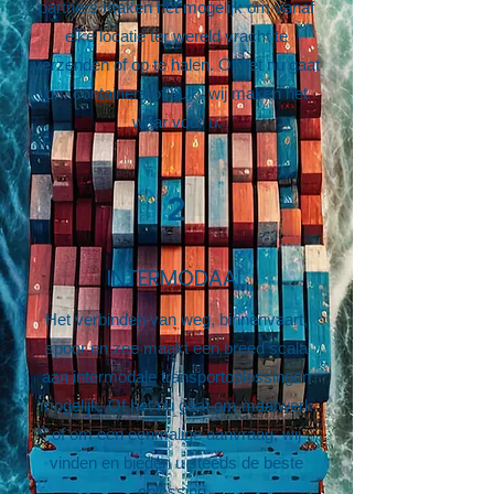
partners maken het mogelijk om vanaf
elke locatie ter wereld vracht te
verzenden of op te halen. Of het nu gaat
om containers of bulk, wij maken het
waar voor u.
2
INTERMODAAL
Het verbinden van weg, binnenvaart,
spoor en zee maakt een breed scala
aan intermodale transportoplossingen
mogelijk. Of het nu gaat om maatwerk
of om een eenmalige aanvraag, wij
vinden en bieden u steeds de beste
oplossing.