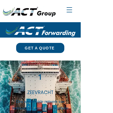
GET A QUOTE
1
ZEEVRACHT
Ons wereldwijde netwerk van
betrouwbare agenten en logistieke